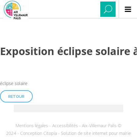
Exposition éclipse solaire
éclipse solaire
RETOUR
Mentions légales
-
Accessibilités
- Aix-Villemaur Palis ©
2024 -
Conception Citopia
-
Solution de site internet pour mairie