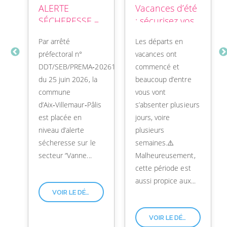
ALERTE
Vacances d’été
SÉCHERESSE –
: sécurisez vos
RESTRICTIONS
biens avec OTV
 la
Par arrêté
Les départs en
D’EAU EN
!
préfectoral n°
vacances ont
VIGUEUR💧
DDT/SEB/PREMA‑2026176‑0001
commencé et
du 25 juin 2026, la
beaucoup d’entre
commune
vous vont
ns
d’Aix‑Villemaur‑Pâlis
s’absenter plusieurs
os
est placée en
jours, voire
niveau d’alerte
plusieurs
sécheresse sur le
semaines.⚠️
secteur “Vanne...
Malheureusement,
cette période est
aussi propice aux...
VOIR LE DÉTAIL
VOIR LE DÉTAIL