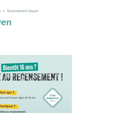
s
Recensement citoyen
yen