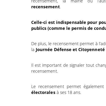
recensement, la mairie ou l’au
recensement
.
Celle-ci est indispensable pour po
publics (comme le permis de condui
De plus, le recensement permet à l’ad
la
Journée Défense et Citoyenneté 
Il est important de signaler tout chan
recensement.
Le recensement permet également l
électorales
à ses 18 ans.