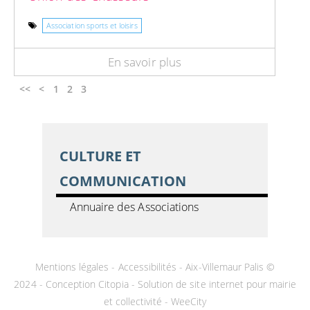
Association sports et loisirs
En savoir plus
<<
<
1
2
3
CULTURE ET
COMMUNICATION
Annuaire des Associations
Mentions légales
-
Accessibilités
- Aix-Villemaur Palis ©
2024 -
Conception Citopia
-
Solution de site internet pour mairie
et collectivité - WeeCity