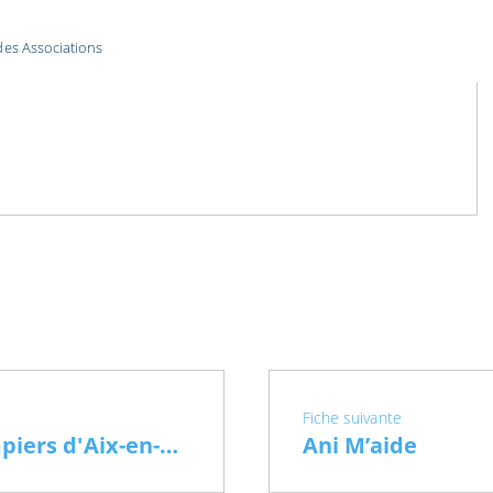
des Associations
Fiche suivante
Amicale des Sapeurs-Pompiers d'Aix-en-Othe
Ani M’aide